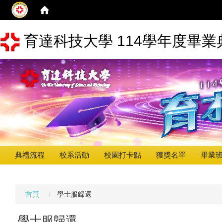
育達科技大學 114學年度畢業
典禮流程
校系活動
校園打卡點
獲獎名單
畢業
首頁
學士服歸還
學士服歸還