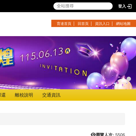
登入
育達首頁
回首頁
資訊入口
網站地圖
歸還
離校說明
交通資訊
瀏覽人次:
5506