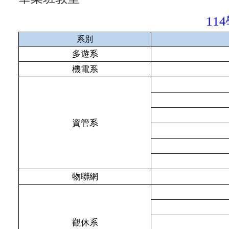
114
系別
多遊系
機電系
資管系
物聯網
觀休系