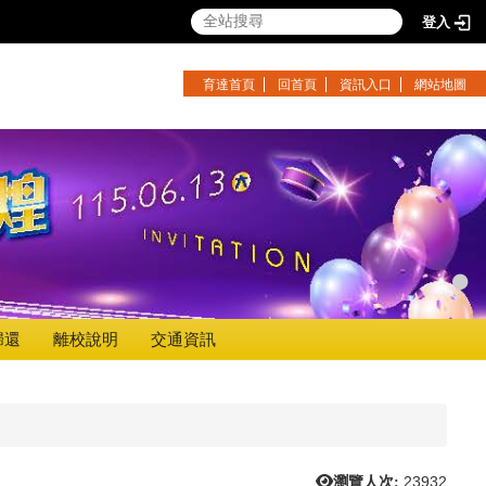
登入
育達首頁
回首頁
資訊入口
網站地圖
歸還
離校說明
交通資訊
瀏覽人次:
23932